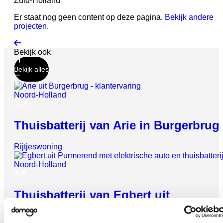
Zuid-Holland
Er staat nog geen content op deze pagina.
Bekijk andere
projecten
.
Bekijk ook
Bekijk alles
Noord-Holland
Thuisbatterij van Arie in Burgerbrug
Vrijheid geeft
energie
Rijtjeswoning
Check wat een thuisbatterij jou kan
opleveren
Noord-Holland
Gebruik je zonnestroom optimaal, verlaag je
Thuisbatterij van Egbert uit
energiekosten en krijg zekerheid met noodstroom.
Purmerend
Persoonlijk advies op maat
✓