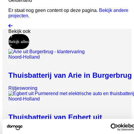
Gelderland
Er staat nog geen content op deze pagina.
Bekijk andere
projecten
.
Bekijk ook
Bekijk alles
Noord-Holland
Thuisbatterij van Arie in Burgerbrug
Vrijheid geeft
energie
Rijtjeswoning
Check wat een thuisbatterij jou kan
opleveren
Noord-Holland
Gebruik je zonnestroom optimaal, verlaag je
Thuisbatterij van Egbert uit
energiekosten en krijg zekerheid met noodstroom.
Purmerend
Persoonlijk advies op maat
✓