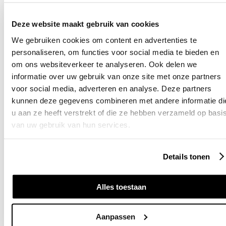
10 jaar volwaardige garantie
✓
Vrijstaande woning
1500 euro gemiddeld rendement
✓
Deze website maakt gebruik van cookies
Geschikt voor binnen én buiten
✓
Noord-Holland
We gebruiken cookies om content en advertenties te
personaliseren, om functies voor social media te bieden en
Thuisbatterij van Erik uit Velserbroe
om ons websiteverkeer te analyseren. Ook delen we
Persoonlijk advies van
echte specialisten
informatie over uw gebruik van onze site met onze partners
Rijtjeswoning
voor social media, adverteren en analyse. Deze partners
kunnen deze gegevens combineren met andere informatie di
u aan ze heeft verstrekt of die ze hebben verzameld op basi
van uw gebruik van hun services.
Details tonen
Alles toestaan
Aanpassen
Formulier wordt geladen...