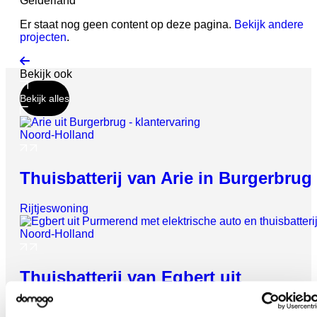
Gelderland
Er staat nog geen content op deze pagina.
Bekijk andere
projecten
.
Bekijk ook
Bekijk alles
Noord-Holland
Thuisbatterij van Arie in Burgerbrug
Vrijheid geeft
energie
Rijtjeswoning
Check wat een thuisbatterij jou kan
opleveren
Noord-Holland
Gebruik je zonnestroom optimaal, verlaag je
Thuisbatterij van Egbert uit
energiekosten en krijg zekerheid met noodstroom.
Purmerend
Persoonlijk advies op maat
✓