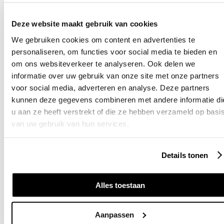
10 jaar volwaardige garantie
✓
Vrijstaande woning
1500 euro gemiddeld rendement
✓
Deze website maakt gebruik van cookies
Geschikt voor binnen én buiten
✓
Noord-Holland
We gebruiken cookies om content en advertenties te
personaliseren, om functies voor social media te bieden en
Thuisbatterij van Erik uit Velserbroe
om ons websiteverkeer te analyseren. Ook delen we
Persoonlijk advies van
echte specialisten
informatie over uw gebruik van onze site met onze partners
Rijtjeswoning
voor social media, adverteren en analyse. Deze partners
kunnen deze gegevens combineren met andere informatie di
u aan ze heeft verstrekt of die ze hebben verzameld op basi
van uw gebruik van hun services.
Details tonen
Alles toestaan
Aanpassen
Formulier wordt geladen...