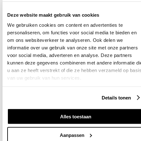
10 jaar volwaardige garantie
✓
Vrijstaande woning
1500 euro gemiddeld rendement
✓
Deze website maakt gebruik van cookies
Geschikt voor binnen én buiten
✓
Noord-Holland
We gebruiken cookies om content en advertenties te
personaliseren, om functies voor social media te bieden en
Thuisbatterij van Erik uit Velserbroe
om ons websiteverkeer te analyseren. Ook delen we
Persoonlijk advies van
echte specialisten
informatie over uw gebruik van onze site met onze partners
Rijtjeswoning
voor social media, adverteren en analyse. Deze partners
kunnen deze gegevens combineren met andere informatie di
u aan ze heeft verstrekt of die ze hebben verzameld op basi
van uw gebruik van hun services.
Details tonen
Alles toestaan
Aanpassen
Formulier wordt geladen...