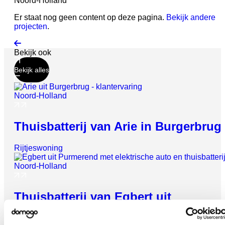
Noord-Holland
Er staat nog geen content op deze pagina.
Bekijk andere
projecten
.
Bekijk ook
Bekijk alles
Noord-Holland
Thuisbatterij van Arie in Burgerbrug
Vrijheid geeft
energie
Rijtjeswoning
Check wat een thuisbatterij jou kan
opleveren
Noord-Holland
Gebruik je zonnestroom optimaal, verlaag je
Thuisbatterij van Egbert uit
energiekosten en krijg zekerheid met noodstroom.
Purmerend
Persoonlijk advies op maat
✓