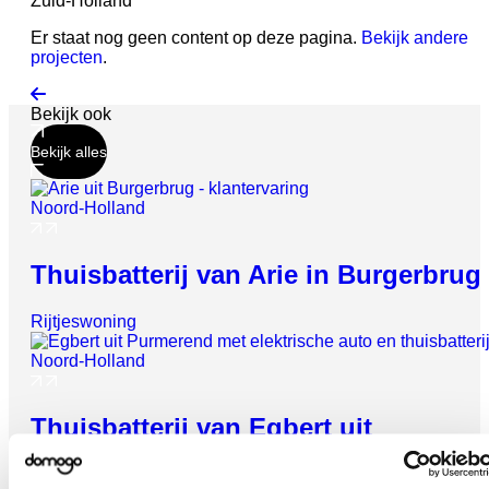
Zuid-Holland
Er staat nog geen content op deze pagina.
Bekijk andere
projecten
.
Bekijk ook
Bekijk alles
Noord-Holland
Thuisbatterij van Arie in Burgerbrug
Vrijheid geeft
energie
Rijtjeswoning
Check wat een thuisbatterij jou kan
opleveren
Noord-Holland
Gebruik je zonnestroom optimaal, verlaag je
Thuisbatterij van Egbert uit
energiekosten en krijg zekerheid met noodstroom.
Purmerend
Persoonlijk advies op maat
✓