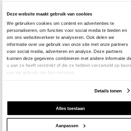
10 jaar volwaardige garantie
✓
Vrijstaande woning
1500 euro gemiddeld rendement
✓
Deze website maakt gebruik van cookies
Geschikt voor binnen én buiten
✓
Noord-Holland
We gebruiken cookies om content en advertenties te
personaliseren, om functies voor social media te bieden en
Thuisbatterij van Erik uit Velserbroe
om ons websiteverkeer te analyseren. Ook delen we
Persoonlijk advies van
echte specialisten
informatie over uw gebruik van onze site met onze partners
Rijtjeswoning
voor social media, adverteren en analyse. Deze partners
kunnen deze gegevens combineren met andere informatie di
u aan ze heeft verstrekt of die ze hebben verzameld op basi
van uw gebruik van hun services.
Details tonen
Alles toestaan
Aanpassen
Formulier wordt geladen...